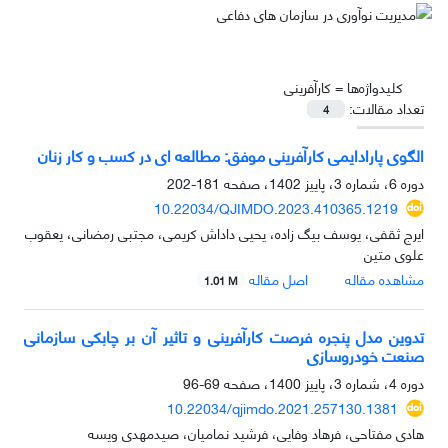
کلیدواژه‌ها =
کارآفرینی
تعداد مقالات:
4
الگوی پارادایمی کارآفرینی موفق: مطالعه ای در کسب و کار زنان
دوره 6، شماره 3، پاییز 1402، صفحه
181-202
10.22034/QJIMDO.2023.410365.1219
ایرج ثقفی، یوسف بیگ زاده، یحیی داداش کریمی، مجتبی رمضانی، یعقوب
علوی متین
مشاهده مقاله
اصل مقاله
1.01 M
تدوین مدل پنجره فرصت کارآفرینی و تاثیر آن بر چابکی سازمانی
صنعت خودروسازی
دوره 4، شماره 3، پاییز 1400، صفحه
69-96
10.22034/qjimdo.2021.257130.1381
هادی مفتاحی، فرهاد وفایی، فرشید نمامیان، صیدمهدی ویسه