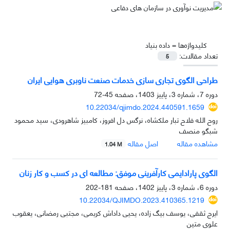
کلیدواژه‌ها =
داده بنیاد
تعداد مقالات:
5
طراحی الگوی تجاری سازی خدمات صنعت ناوبری هوایی ایران
دوره 7، شماره 3، پاییز 1403، صفحه
45-72
10.22034/qjimdo.2024.440591.1659
روح الله فلاح تبار ملکشاه، نرگس دل افروز، کامبیز شاهرودی، سید محمود
شبگو منصف
مشاهده مقاله
اصل مقاله
1.04 M
الگوی پارادایمی کارآفرینی موفق: مطالعه ای در کسب و کار زنان
دوره 6، شماره 3، پاییز 1402، صفحه
181-202
10.22034/QJIMDO.2023.410365.1219
ایرج ثقفی، یوسف بیگ زاده، یحیی داداش کریمی، مجتبی رمضانی، یعقوب
علوی متین