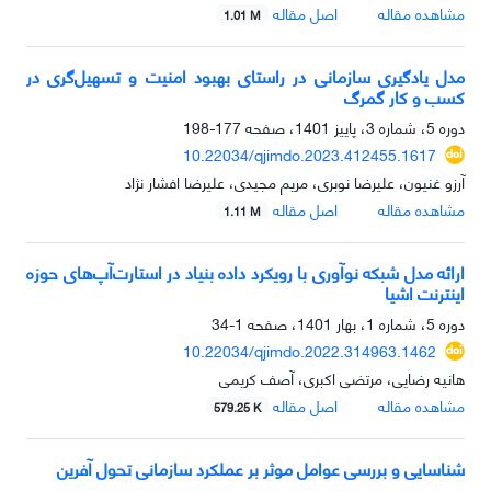
مشاهده مقاله
اصل مقاله
1.01 M
مدل یادگیری سازمانی در راستای بهبود امنیت و تسهیل‌گری در
کسب و کار گمرگ
دوره 5، شماره 3، پاییز 1401، صفحه
177-198
10.22034/qjimdo.2023.412455.1617
آرزو غنیون، علیرضا نوبری، مریم مجیدی، علیرضا افشار نژاد
مشاهده مقاله
اصل مقاله
1.11 M
ارائه مدل شبکه نوآوری با رویکرد داده بنیاد در استارت‌آپ‌های حوزه
اینترنت اشیا
دوره 5، شماره 1، بهار 1401، صفحه
1-34
10.22034/qjimdo.2022.314963.1462
هانیه رضایی، مرتضی اکبری، آصف کریمی
مشاهده مقاله
اصل مقاله
579.25 K
شناسایی و بررسی عوامل موثر بر عملکرد سازمانی تحول آفرین