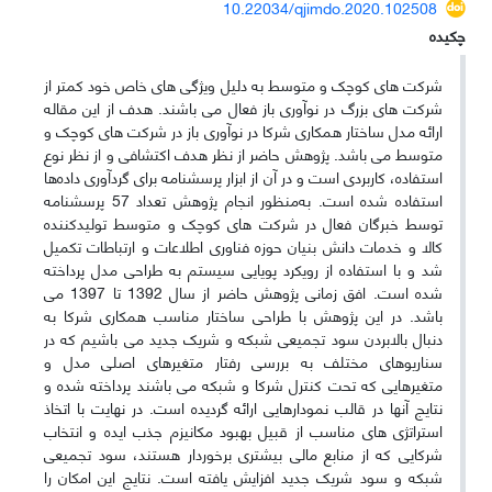
10.22034/qjimdo.2020.102508
چکیده
شرکت های کوچک و متوسط به دلیل ویژگی های خاص خود کمتر از
شرکت های بزرگ در نوآوری باز فعال می باشند. هدف از این مقاله
ارائه مدل ساختار همکاری شرکا در نوآوری باز در شرکت های کوچک و
متوسط می باشد. پژوهش حاضر از نظر هدف اکتشافی و از نظر نوع
استفاده، کاربردی است و در آن از ابزار پرسشنامه برای گردآوری داده‌ها
استفاده شده است. به‌منظور انجام پژوهش تعداد 57 پرسشنامه
توسط خبرگان فعال در شرکت های کوچک و متوسط تولیدکننده
کالا و خدمات دانش بنیان حوزه فناوری اطلاعات و ارتباطات تکمیل
شد و با استفاده از رویکرد پویایی سیستم به طراحی مدل پرداخته
شده است. افق زمانی پژوهش حاضر از سال 1392 تا 1397 می
باشد. در این پژوهش با طراحی ساختار مناسب همکاری شرکا به
دنبال بالابردن سود تجمیعی شبکه و شریک جدید می باشیم که در
سناریوهای مختلف به بررسی رفتار متغیرهای اصلی مدل و
متغیرهایی که تحت کنترل شرکا و شبکه می باشند پرداخته شده و
نتایج آنها در قالب نمودارهایی ارائه گردیده است. در نهایت با اتخاذ
استراتژی های مناسب از قبیل بهبود مکانیزم جذب ایده و انتخاب
شرکایی که از منابع مالی بیشتری برخوردار هستند، سود تجمیعی
شبکه و سود شریک جدید افزایش یافته است. نتایج این امکان را