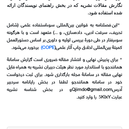
نگارش مقالات نشریه که در بخش راهنمای نویسندگان ارائه
شده استفاده شود.
این فصلنامه به قوانین بین‌المللی سوء‌استفاده علمی (شامل
*
تحریف، سرقت ادبی،
داده‌سازی،
و ...) متعهد است و با هرگونه
سوء‌رفتار در طی دورۀ بررسی اولیه و داوری بر اساس دستورالعمل
کمیتۀ بین‌المللی اخلاق چاپ آثار علمی
(
COPE)
برخورد می‌شود
.
برای پذیرش نهایی و انتشار مقاله ضروری است گزارش
سامانۀ
*
همانندجو
با استاندارد مورد نظر هیئت دبیران نشریه به همراه فایل
نهایی مقاله در سامانۀ مجله بارگذاری شود. برای ثبت درخواست
خود در سامانه همانندجو لطفا در بخش رایانامه سردبیر
آدرس
Qjimdo@gmail.com
و در بخش شناسه نشریه
عبارت
KIxY
را وارد کنید
.
5