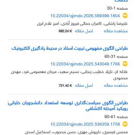
صفحه
1-30
10.22034/qjimdo.2026.589399.1804
علیرضا پاشایی، کامران جمالی فیروز آبادی، امیر غلام ابری
مشاهده مقاله
اصل مقاله
692.24 K
طراحی الگوی مفهومی تربیت استاد در محیط یادگیری الکترونیک
صفحه
31-60
10.22034/qjimdo.2025.543049.1766
عادله کر، نازیلا خطیب زنجانی، نسیم سعید، مرجان معصومی فرد، مهدی
محمودی
مشاهده مقاله
اصل مقاله
721.42 K
طراحی الگوی سیاست‌گذاری توسعه استعداد دانشجویان خلبانی
:
رویکرد آمیخته اکتشافی
صفحه
61-90
10.22034/qjimdo.2025.536359.1758
محسن قیصری، داریوش مهری، حسن محجوب، اسماعیل اسدی