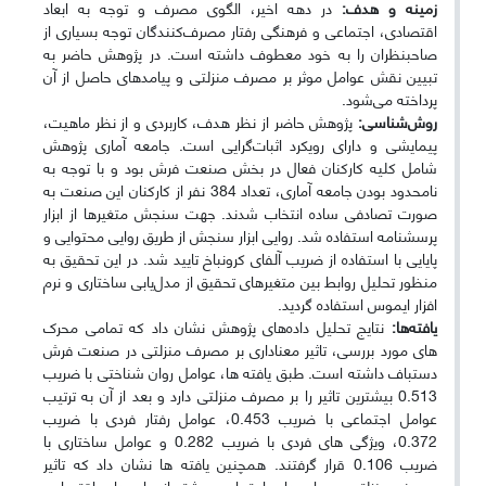
زمینه و هدف:
در دهه اخیر، الگوی مصرف و توجه به ابعاد
اقتصادی، اجتماعی و فرهنگی رفتار مصرف‌کنندگان توجه بسیاری از
صاحبنظران را به خود معطوف داشته است. در پژوهش حاضر به
تبیین نقش عوامل موثر بر مصرف منزلتی و پیامد‌های حاصل از آن
پرداخته می‌شود.
روش‌شناسی:
پژوهش حاضر از نظر هدف، کاربردی و از نظر ماهیت،
پیمایشی و دارای رویکرد اثبات‌گرایی است. جامعه آماری پژوهش
شامل کلیه کارکنان فعال در بخش صنعت فرش بود و با توجه به
نامحدود بودن جامعه آماری، تعداد 384 نفر از کارکنان این صنعت به
صورت تصادفی ساده انتخاب شدند. جهت سنجش متغیرها از ابزار
پرسشنامه استفاده شد. روایی ابزار سنجش از طریق روایی محتوایی و
پایایی با استفاده از ضریب آلفای کرونباخ تایید شد. در این تحقیق به
منظور تحلیل روابط بین متغیرهای تحقیق از مدل‌یابی ساختاری و نرم
افزار ایموس استفاده گردید.
یافته‌ها:
نتایج تحلیل داده‌های پژوهش نشان داد که تمامی محرک
های مورد بررسی، تاثیر معناداری بر مصرف منزلتی در صنعت فرش
دستباف داشته است. طبق یافته ها، عوامل روان شناختی با ضریب
0.513 بیشترین تاثیر را بر مصرف منزلتی دارد و بعد از آن به ترتیب
عوامل اجتماعی با ضریب 0.453، عوامل رفتار فردی با ضریب
0.372، ویژگی های فردی با ضریب 0.282 و عوامل ساختاری با
ضریب 0.106 قرار گرفتند. همچنین یافته ها نشان داد که تاثیر
مصرف منزلتی بر پیامدهای اجتماعی بیشتر از پیامدهای اقتصادی