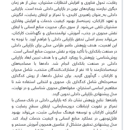
رقابت، تحول فناوری و افزایش انتظارات مشتریان، بیش از هر زمان
دیگری نیازمند رویکردهای نوین در بازاریابی داخلی شده است. بازاریابی
داخلی به_عنوان راهبردی کلیدی، با تمرکز بر ارتقای رضایت، انگیزش
و تعهد کارکنان، زمینه‌ساز بهبود کیفیت خدمات و افزایش وفاداری
مشتریان تلقی می‌شود. از سوی دیگر، مدیریت منابع انسانی با ایفای
نقش محوری در جذب، آموزش، توانمندسازی و نگهداشت کارکنان،
می‌تواند بستر اصلی تحقق بازاریابی داخلی را فراهم آورد. با توجه به
این اهمیت، هدف پژوهش حاضر طراحی مدلی برای بازاریابی داخلی
در صنعت بانکداری با تأکید ویژه بر نقش مدیریت منابع انسانی است.
روش‌شناسی: پژوهش با رویکرد کیفی و با هدف تبیین ابعاد بازاریابی
داخلی در صنعت بانکداری انجام شد. داده‌ها با مصاحبه‌های
نیمه‌ساختارمند با ۱۵ نفر از مشارکت‌کنندگان منتخب، شامل مدیران
و کارکنان ، گردآوری گردید. برای تحلیل داده‌ها، از روش کدگذاری
سه‌مرحله‌ای شامل کدگذاری باز، محوری و انتخابی استفاده شد تا
مفاهیم اساسی استخراج، مقوله‌های محوری شناسایی و در نهایت،
مدل پیشنهادی بازاریابی داخلی تدوین گردد.
یافته‌ها: نتایج پژوهش نشان داد که بازاریابی داخلی در بانک مسکن با
تمرکز بر تقویت ارتباطات درون‌سازمانی، ارتقای سطح رضایت و
انگیزش کارکنان و توسعه فرهنگ سازمانی مثبت، می‌تواند بهبود
قابل‌توجهی در عملکرد منابع انسانی و کیفیت خدمات ایجاد کند.
مدل پیشنهادی تحقیق متشکل از عناصری همچون آموزش مستمر و
هدفمند، تعامل دوسویه و سازنده مدیران و کارکنان، و مشارکت