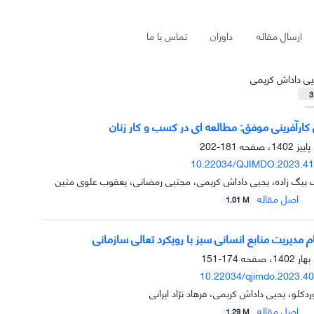
ارسال مقاله
داوران
تماس با ما
یی داداش کریمی
3
 کارآفرینی موفق: مطالعه ای در کسب و کار زنان
181-202
10.22034/QJIMDO.2023.41
 بیگ زاده، یحیی داداش کریمی، مجتبی رمضانی، یعقوب علوی متین
اصل مقاله
1.01 M
مدیریت منابع انسانی سبز با رویکرد تعالی سازمانی
174-151
10.22034/qjimdo.2023.4
دکلو، یحیی داداش کریمی، فرهاد نژاد ایرانی
اصل مقاله
1.29 M